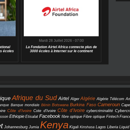
0
Mardi 28 Juillet 2026 - 07:00
tional
La Fondation Airtel Africa connecte plus de
s écoles
3000 écoles à Internet sur le continent
Afrique du Sud
rique
Algérie
Airtel
Alger
Algérie Télécom
A
Cameroun
Burkina Faso
Botswana
anque
Banque mondiale
Bénin
Cape
Côte d’Ivoire
Côte d'Ivoire
ire
cybercriminalité
Cybercri
Cote d’Ivoire
Facebook
Ethiopie
csson
Etisalat
fibre optique
Fibre optique
Fintech
Franc
Kenya
et
Johannesburg
Jumia
Lagos
Liberia
Liqui
Kigali
Kinshasa