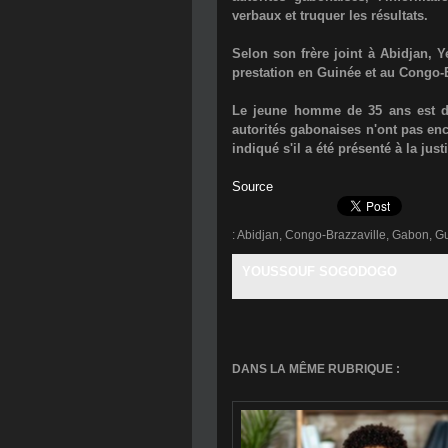
verbaux et truquer les résultats.
Selon son frère joint à Abidjan,
prestation en Guinée et au Congo-B
Le jeune homme de 35 ans est der
autorités gabonaises n'ont pas enc
indiqué s'il a été présenté à la just
Source
:
Abidjan
,
Congo-Brazzaville
,
Gabon
,
G
YOUSSOUF SOGODOGO
DANS LA MÊME RUBRIQUE :