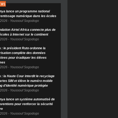
NEWS
nya lance un programme national
rentissage numérique dans les écoles
/2026
-
Youssouf Sogodogo
ndation Airtel Africa connecte plus de
coles à Internet sur le continent
/2026
-
Youssouf Sogodogo
 : le président Ruto ordonne la
isation complète des données
tives pour éradiquer les élèves
mes
/2026
-
Youssouf Sogodogo
: la Haute Cour interdit le recyclage
artes SIM et élève le numéro mobile
ng d'identité numérique protégée
/2026
-
Youssouf Sogodogo
nya lance un système automatisé de
aventions pour renforcer la sécurité
re
/2026
-
Youssouf Sogodogo