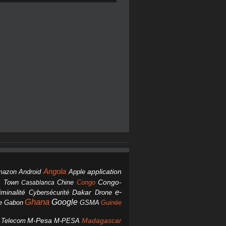
Angola
Android
application
mazon
Apple
Chine
Congo
Congo-
 Town
Casablanca
Dakar
e-
minalité
Cybersécurité
Drone
Ghana
Google
Gabon
GSMA
Guinée
e
M-Pesa
d Telecom
M-PESA
Madagascar