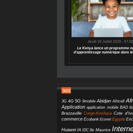
Jeudi 30 Juillet 2026 - 07:0
Le Kenya lance un programme na
d'apprentissage numérique dans le
TAGS
Af
Abidjan
4G
5G
3G
Africell
9mobile
Application
BAD
application mobile
B
Brazzaville
Congo-Kinshasa
Cote d'Ivo
commerce
Egypte
Eri
Ecobank
Econet
Intern
Huawei
IA
IDC
Ile Maurice