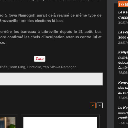
LES 
Le Ke
 Yeo Sifowa Namogoh aurait déjà réalisé ce même type de
d'app
razzaville lors des élections là-bas.
30/07
rière les barreaux à Libreville depuis le 31 août. Les
La Fo
ore confirmé les chefs d'inculpation retenus contre lui et
3000 é
ice.
28/07
Kenya
numér
éduca
uinée
,
Jean Ping
,
Libreville
,
Yeo Sifowa Namogoh
fantô
15/05
Kenya 
des c
au ra
13/05
<
>
Le Ke
contr
routiè
31/03