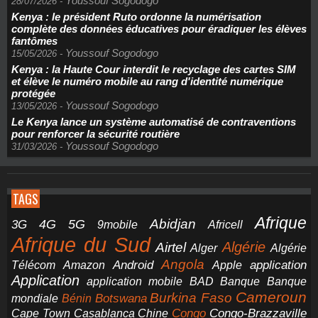
Youssouf Sogodogo
28/07/2026
-
Kenya : le président Ruto ordonne la numérisation
complète des données éducatives pour éradiquer les élèves
fantômes
Youssouf Sogodogo
15/05/2026
-
Kenya : la Haute Cour interdit le recyclage des cartes SIM
et élève le numéro mobile au rang d'identité numérique
protégée
Youssouf Sogodogo
13/05/2026
-
Le Kenya lance un système automatisé de contraventions
pour renforcer la sécurité routière
Youssouf Sogodogo
31/03/2026
-
TAGS
Afrique
5G
Abidjan
4G
3G
Africell
9mobile
Afrique du Sud
Airtel
Algérie
Alger
Algérie
Angola
application
Android
Télécom
Amazon
Apple
Application
application mobile
BAD
Banque
Banque
Cameroun
Burkina Faso
Botswana
mondiale
Bénin
Congo-Brazzaville
Chine
Congo
Cape Town
Casablanca