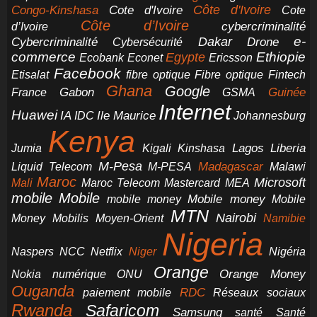
Cote d'Ivoire
Côte d'Ivoire
Congo-Kinshasa
Cote
Côte d’Ivoire
cybercriminalité
d’Ivoire
e-
Dakar
Cybercriminalité
Cybersécurité
Drone
commerce
Ethiopie
Egypte
Ericsson
Ecobank
Econet
Facebook
Etisalat
fibre optique
Fibre optique
Fintech
Ghana
Google
Gabon
Guinée
France
GSMA
Internet
Huawei
IA
Ile Maurice
IDC
Johannesburg
Kenya
Jumia
Lagos
Liberia
Kigali
Kinshasa
M-Pesa
Madagascar
Liquid Telecom
M-PESA
Malawi
Maroc
Microsoft
Mali
Maroc Telecom
Mastercard
MEA
mobile
Mobile
Mobile money
Mobile
mobile money
MTN
Nairobi
Money
Mobilis
Moyen-Orient
Namibie
Nigeria
NCC
Naspers
Netflix
Niger
Nigéria
Orange
Orange Money
Nokia
numérique
ONU
Ouganda
RDC
paiement mobile
Réseaux sociaux
Rwanda
Safaricom
Samsung
santé
Santé