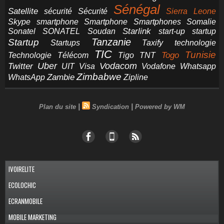
Sénégal
Satellite
sécurité
Sécurité
Sierra Leone
smartphone
Smartphones
Skype
Smartphone
Somalie
Starlink
start-up
startup
Sonatel
SONATEL
Soudan
Tanzanie
Startup
technologie
Startups
Taxify
TIC
Tunisie
Technologie
Télécom
Tigo
Togo
TNT
Uber
Vodacom
Twitter
UIT
Visa
Vodafone
Whatsapp
Zimbabwe
Zambie
WhatsApp
Zipline
|
|
Plan du site
Syndication
Powered by WM
IVOIRELITE
ECOLOCHIC
ECRANMOBILE
MOBILE MARKETING