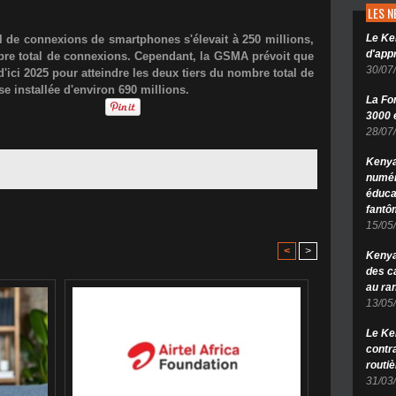
LES 
Le Ke
 de connexions de smartphones s'élevait à 250 millions,
d'app
mbre total de connexions. Cependant, la GSMA prévoit que
30/07
d'ici 2025 pour atteindre les deux tiers du nombre total de
e installée d'environ 690 millions.
La Fo
3000 é
28/07
Kenya
numér
éduca
fantô
15/05
<
>
Kenya 
des c
au ra
13/05
Le Ke
contr
routiè
31/03