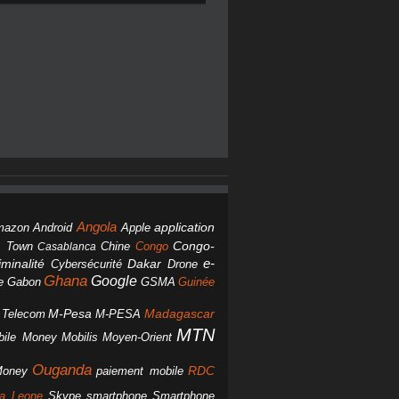
Angola
Android
application
mazon
Apple
Chine
Congo
Congo-
 Town
Casablanca
Dakar
e-
minalité
Cybersécurité
Drone
Ghana
Google
Gabon
GSMA
Guinée
e
M-Pesa
d Telecom
M-PESA
Madagascar
MTN
bile Money
Mobilis
Moyen-Orient
Ouganda
Money
RDC
paiement mobile
smartphone
ra Leone
Skype
Smartphone