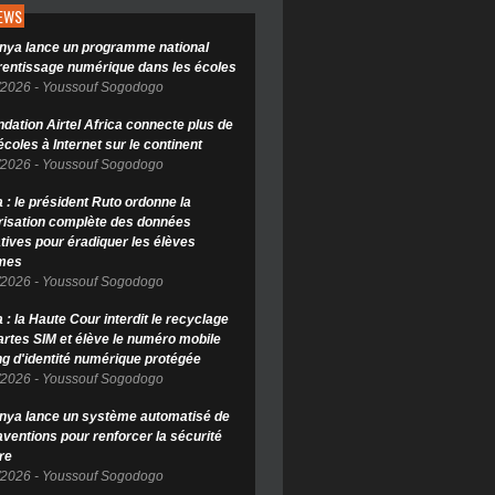
NEWS
nya lance un programme national
rentissage numérique dans les écoles
/2026
-
Youssouf Sogodogo
ndation Airtel Africa connecte plus de
coles à Internet sur le continent
/2026
-
Youssouf Sogodogo
 : le président Ruto ordonne la
isation complète des données
tives pour éradiquer les élèves
mes
/2026
-
Youssouf Sogodogo
: la Haute Cour interdit le recyclage
artes SIM et élève le numéro mobile
ng d'identité numérique protégée
/2026
-
Youssouf Sogodogo
nya lance un système automatisé de
aventions pour renforcer la sécurité
re
/2026
-
Youssouf Sogodogo