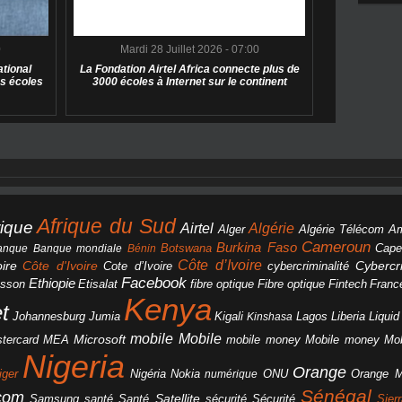
0
Mardi 28 Juillet 2026 - 07:00
tional
La Fondation Airtel Africa connecte plus de
s écoles
3000 écoles à Internet sur le continent
Afrique du Sud
rique
Algérie
Airtel
Alger
Algérie Télécom
A
Cameroun
Burkina Faso
Botswana
anque
Banque mondiale
Bénin
Cape
Côte d’Ivoire
Côte d'Ivoire
ire
cybercriminalité
Cybercri
Cote d’Ivoire
Facebook
Ethiopie
csson
Etisalat
fibre optique
Fibre optique
Fintech
Franc
Kenya
et
Johannesburg
Jumia
Lagos
Liberia
Liqui
Kigali
Kinshasa
mobile
Mobile
Microsoft
tercard
Mobile money
Mo
MEA
mobile money
Nigeria
Orange
Orange 
iger
Nigéria
Nokia
numérique
ONU
Sénégal
icom
Samsung
santé
Satellite
Santé
sécurité
Sécurité
Sier