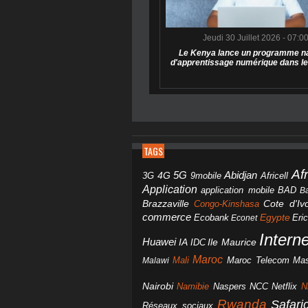
Jeudi 30 Juillet 2026 - 07:0
Le Kenya lance un programme na
d'apprentissage numérique dans le
TAGS
Af
Abidjan
4G
5G
3G
Africell
9mobile
Application
BAD
application mobile
B
Brazzaville
Congo-Kinshasa
Cote d'Ivo
commerce
Egypte
Eri
Ecobank
Econet
Intern
Huawei
IA
IDC
Ile Maurice
Maroc
Mali
Maroc Telecom
Mas
Malawi
Nairobi
Namibie
NCC
Naspers
Netflix
N
Rwanda
Safar
Réseaux sociaux