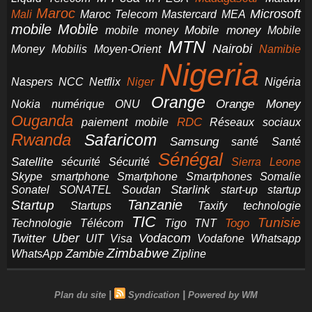
Maroc
Microsoft
Mali
Maroc Telecom
Mastercard
MEA
mobile
Mobile
Mobile money
Mobile
mobile money
MTN
Nairobi
Money
Mobilis
Moyen-Orient
Namibie
Nigeria
NCC
Naspers
Netflix
Niger
Nigéria
Orange
Orange Money
Nokia
numérique
ONU
Ouganda
RDC
paiement mobile
Réseaux sociaux
Rwanda
Safaricom
Samsung
santé
Santé
Sénégal
Satellite
sécurité
Sécurité
Sierra Leone
smartphone
Smartphones
Skype
Smartphone
Somalie
Starlink
start-up
startup
Sonatel
SONATEL
Soudan
Tanzanie
Startup
technologie
Startups
Taxify
TIC
Tunisie
Technologie
Télécom
Tigo
Togo
TNT
Uber
Vodacom
Twitter
UIT
Visa
Vodafone
Whatsapp
Zimbabwe
Zambie
WhatsApp
Zipline
|
|
Plan du site
Syndication
Powered by WM