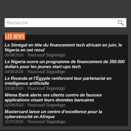
LES NEWS
Le Sénégal en tête du financement tech africain en juin, le
Nigeria en net recul
Youssouf Sogodogo
05/08/2026
-
Le Nigeria ouvre un programme de financement de 350.000
dollars pour les jeunes start-ups tech
Youssouf Sogodogo
04/08/2026
-
Le Rwanda et l'Égypte renforcent leur partenariat en
intelligence artificielle
Youssouf Sogodogo
03/08/2026
-
Wema Bank alerte ses clients contre de fausses
applications visant leurs données bancaires
Youssouf Sogodogo
02/08/2026
-
Mastercard lance un centre d'excellence pour la
cybersécurité en Afrique
Youssouf Sogodogo
31/07/2026
-