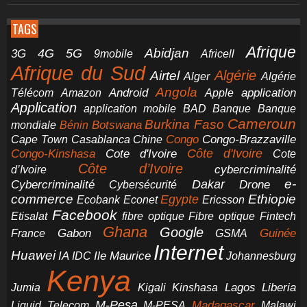
TAGS
Afrique
5G
Abidjan
4G
3G
Africell
9mobile
Afrique du Sud
Airtel
Algérie
Alger
Algérie
Angola
application
Android
Télécom
Amazon
Apple
Application
application mobile
BAD
Banque
Banque
Cameroun
Burkina Faso
Botswana
mondiale
Bénin
Congo-Brazzaville
Chine
Congo
Cape Town
Casablanca
Cote d'Ivoire
Côte d'Ivoire
Congo-Kinshasa
Cote
Côte d’Ivoire
cybercriminalité
d’Ivoire
e-
Dakar
Cybercriminalité
Cybersécurité
Drone
commerce
Ethiopie
Egypte
Ericsson
Ecobank
Econet
Facebook
Etisalat
fibre optique
Fibre optique
Fintech
Ghana
Google
Gabon
Guinée
France
GSMA
Internet
Huawei
IA
Ile Maurice
IDC
Johannesburg
Kenya
Jumia
Lagos
Liberia
Kigali
Kinshasa
M-Pesa
Madagascar
Liquid Telecom
M-PESA
Malawi