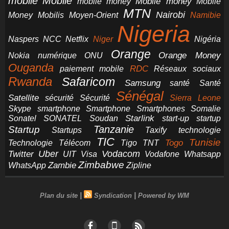
mobile
Mobile
Mobile money
Mobile
mobile money
MTN
Nairobi
Money
Mobilis
Moyen-Orient
Namibie
Nigeria
NCC
Naspers
Netflix
Niger
Nigéria
Orange
Orange Money
Nokia
numérique
ONU
Ouganda
RDC
paiement mobile
Réseaux sociaux
Rwanda
Safaricom
Samsung
santé
Santé
Sénégal
Satellite
sécurité
Sécurité
Sierra Leone
smartphone
Smartphones
Skype
Smartphone
Somalie
Starlink
start-up
startup
Sonatel
SONATEL
Soudan
Tanzanie
Startup
technologie
Startups
Taxify
TIC
Tunisie
Technologie
Télécom
Tigo
Togo
TNT
Uber
Vodacom
Twitter
UIT
Visa
Vodafone
Whatsapp
Zimbabwe
Zambie
WhatsApp
Zipline
|
|
Plan du site
Syndication
Powered by WM