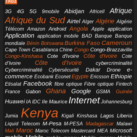
TAGS
Afrique
5G
Abidjan
4G
3G
Africell
9mobile
Afrique du Sud
Airtel
Algérie
Alger
Algérie
Angola
application
Android
Télécom
Amazon
Apple
Application
application mobile
BAD
Banque
Banque
Cameroun
Burkina Faso
Botswana
mondiale
Bénin
Congo-Brazzaville
Chine
Congo
Cape Town
Casablanca
Cote d'Ivoire
Côte d'Ivoire
Congo-Kinshasa
Cote
Côte d’Ivoire
cybercriminalité
d’Ivoire
e-
Dakar
Cybercriminalité
Cybersécurité
Drone
commerce
Ethiopie
Egypte
Ericsson
Ecobank
Econet
Facebook
Etisalat
fibre optique
Fibre optique
Fintech
Ghana
Google
Gabon
Guinée
France
GSMA
Internet
Huawei
IA
Ile Maurice
IDC
Johannesburg
Kenya
Jumia
Lagos
Liberia
Kigali
Kinshasa
M-Pesa
Madagascar
Liquid Telecom
M-PESA
Malawi
Maroc
Microsoft
Mali
Maroc Telecom
Mastercard
MEA