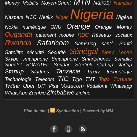
MTN
Nairobi
Money
Mobilis
Moyen-Orient
Namibie
Nigeria
NCC
Naspers
Netflix
Niger
Nigéria
Orange
Orange Money
Nokia
numérique
ONU
Ouganda
RDC
paiement mobile
Réseaux sociaux
Rwanda
Safaricom
Samsung
santé
Santé
Sénégal
Satellite
sécurité
Sécurité
Sierra Leone
smartphone
Smartphones
Skype
Smartphone
Somalie
Starlink
start-up
startup
Sonatel
SONATEL
Soudan
Tanzanie
Startup
technologie
Startups
Taxify
TIC
Tunisie
Technologie
Télécom
Tigo
Togo
TNT
Uber
Vodacom
Twitter
UIT
Visa
Vodafone
Whatsapp
Zimbabwe
Zambie
WhatsApp
Zipline
|
|
Plan du site
Syndication
Powered by WM