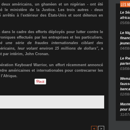
LES 
 deux américains, un ghanéen et un nigérian - ont été
é le ministère de la Justice. Les trois autres - deux
Le Sé
 arrêtés à l'extérieur des États-Unis et sont détenus en
africa
05/08
s dans le cadre des efforts déployés pour lutter contre le
Le Ni
niques effectués par les entreprises et les particuliers.
finan
é une série de fraudes internationales ciblant des
jeune
méricains, leur volant environ 15 millions de dollars"
, a
04/08
nt par intérim, John Cronan.
Le Rw
parten
pération Keyboard Warrior
, un effort récemment annoncé
03/08
rdre américaines et internationales pour contrecarrer les
l’Afrique.
Wema 
fauss
banca
02/08
Maste
pour 
31/07
<
>