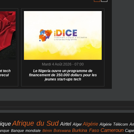
0
Mardi 4 Août 2026 - 07:00
t tech
Le Nigeria ouvre un programme de
 recul
financement de 350.000 dollars pour les
jeunes start-ups tech
Afrique du Sud
rique
Algérie
Airtel
Alger
Algérie Télécom
A
Cameroun
Burkina Faso
Botswana
anque
Banque mondiale
Bénin
Cape