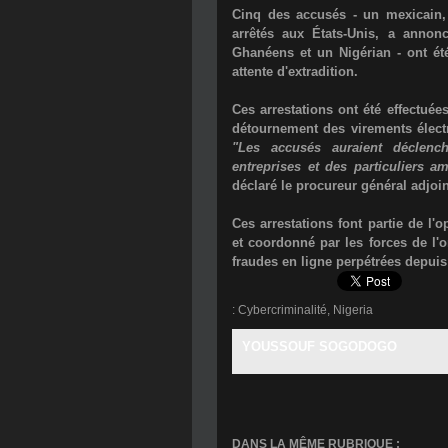
Cinq des accusés - un mexicain,
arrêtés aux États-Unis, a annonc
Ghanéens et un Nigérian - ont été
attente d'extradition.
Ces arrestations ont été effectuée
détournement des virements électro
"Les accusés auraient déclench
entreprises et des particuliers a
déclaré le procureur général adjoi
Ces arrestations font partie de
l'o
et coordonné par les forces de l'o
fraudes en ligne perpétrées depuis 
:
Cybercriminalité
,
Nigeria
YOUSSOUF SOGODOGO
DANS LA MÊME RUBRIQUE :