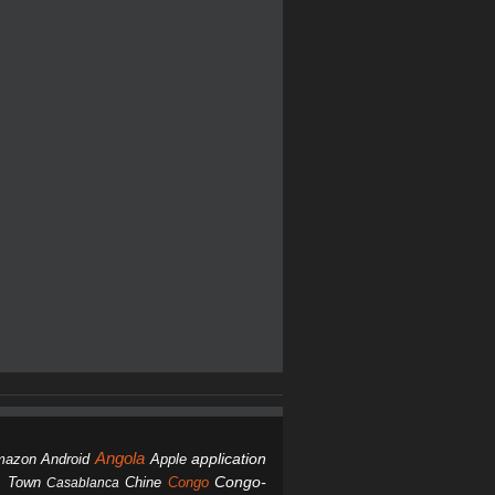
Angola
Android
application
mazon
Apple
Chine
Congo
Congo-
 Town
Casablanca