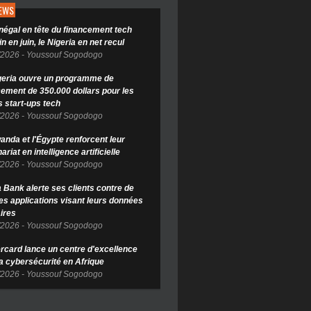
NEWS
négal en tête du financement tech
in en juin, le Nigeria en net recul
/2026
-
Youssouf Sogodogo
geria ouvre un programme de
cement de 350.000 dollars pour les
s start-ups tech
/2026
-
Youssouf Sogodogo
anda et l'Égypte renforcent leur
ariat en intelligence artificielle
/2026
-
Youssouf Sogodogo
Bank alerte ses clients contre de
es applications visant leurs données
ires
/2026
-
Youssouf Sogodogo
rcard lance un centre d'excellence
la cybersécurité en Afrique
/2026
-
Youssouf Sogodogo