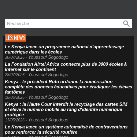
LES NEWS
Le Kenya lance un programme national d'apprentissage
numérique dans les écoles
Youssouf Sogodogo
30/07/2026
-
La Fondation Airtel Africa connecte plus de 3000 écoles à
Internet sur le continent
Youssouf Sogodogo
28/07/2026
-
Kenya : le président Ruto ordonne la numérisation
complète des données éducatives pour éradiquer les élèves
fantômes
Youssouf Sogodogo
15/05/2026
-
Kenya : la Haute Cour interdit le recyclage des cartes SIM
et élève le numéro mobile au rang d'identité numérique
protégée
Youssouf Sogodogo
13/05/2026
-
Le Kenya lance un système automatisé de contraventions
pour renforcer la sécurité routière