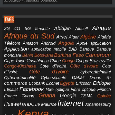
Youssouf Sogodogo
31/03/2026
-
TAGS
Afrique
5G
Abidjan
4G
3G
Africell
9mobile
Afrique du Sud
Airtel
Algérie
Alger
Algérie
Angola
application
Android
Télécom
Amazon
Apple
Application
application mobile
BAD
Banque
Banque
Cameroun
Burkina Faso
Botswana
mondiale
Bénin
Congo-Brazzaville
Chine
Congo
Cape Town
Casablanca
Cote d'Ivoire
Côte d'Ivoire
Congo-Kinshasa
Cote
Côte d’Ivoire
cybercriminalité
d’Ivoire
e-
Dakar
Cybercriminalité
Cybersécurité
Drone
commerce
Ethiopie
Egypte
Ericsson
Ecobank
Econet
Facebook
Etisalat
fibre optique
Fibre optique
Fintech
Ghana
Google
Gabon
Guinée
France
GSMA
Internet
Huawei
IA
Ile Maurice
IDC
Johannesburg
Kenya