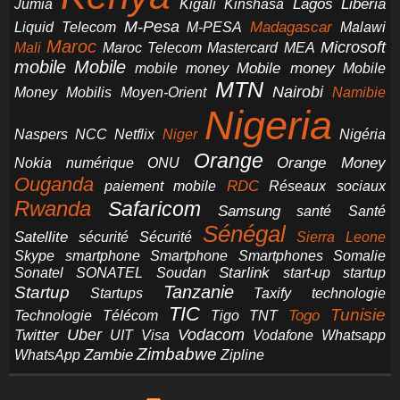
Jumia
Lagos
Liberia
Kigali
Kinshasa
M-Pesa
Madagascar
Liquid Telecom
M-PESA
Malawi
Maroc
Microsoft
Mali
Maroc Telecom
Mastercard
MEA
mobile
Mobile
Mobile money
Mobile
mobile money
MTN
Nairobi
Money
Mobilis
Moyen-Orient
Namibie
Nigeria
NCC
Naspers
Netflix
Niger
Nigéria
Orange
Orange Money
Nokia
numérique
ONU
Ouganda
RDC
paiement mobile
Réseaux sociaux
Rwanda
Safaricom
Samsung
santé
Santé
Sénégal
Satellite
sécurité
Sécurité
Sierra Leone
smartphone
Smartphones
Skype
Smartphone
Somalie
Starlink
start-up
startup
Sonatel
SONATEL
Soudan
Tanzanie
Startup
technologie
Startups
Taxify
TIC
Tunisie
Technologie
Télécom
Tigo
Togo
TNT
Uber
Vodacom
Twitter
UIT
Visa
Vodafone
Whatsapp
Zimbabwe
Zambie
WhatsApp
Zipline