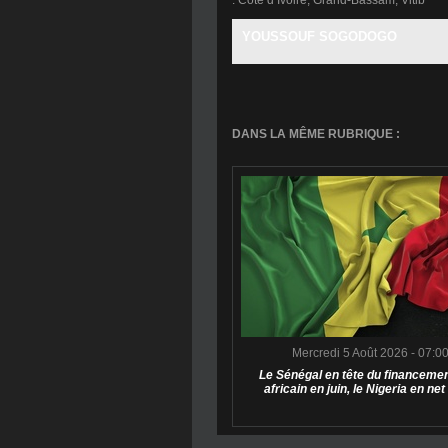
:
Cote d’Ivoire
,
Grand-Bassam
,
Vitib
YOUSSOUF SOGODOGO
DANS LA MÊME RUBRIQUE :
Mercredi 5 Août 2026 - 07:0
Le Sénégal en tête du financemen
africain en juin, le Nigeria en net