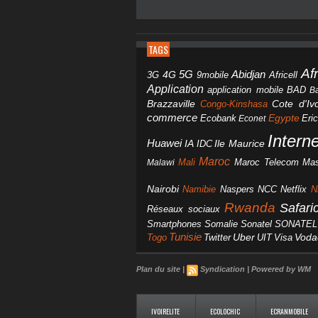
TAGS
Af
Abidjan
4G
5G
3G
Africell
9mobile
Application
BAD
application mobile
B
Brazzaville
Congo-Kinshasa
Cote d'Ivo
commerce
Egypte
Eri
Ecobank
Econet
Intern
Huawei
IA
IDC
Ile Maurice
Maroc
Mali
Maroc Telecom
Mas
Malawi
Nairobi
Namibie
NCC
Naspers
Netflix
N
Rwanda
Safar
Réseaux sociaux
Smartphones
Somalie
Sonatel
SONATEL
Tunisie
Uber
Vod
Togo
Twitter
UIT
Visa
Plan du site
|
Syndication
|
Powered by WM
IVOIRELITE
ECOLOCHIC
ECRANMOBILE