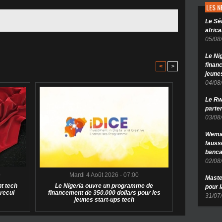
LES 
Le Sé
africa
05/08
Le Ni
finan
<
>
jeune
04/08
Le Rw
parten
03/08
Wema 
fauss
banca
02/08
0
Mardi 4 Août 2026 - 07:00
Maste
t tech
Le Nigeria ouvre un programme de
pour 
 recul
financement de 350.000 dollars pour les
31/07
jeunes start-ups tech