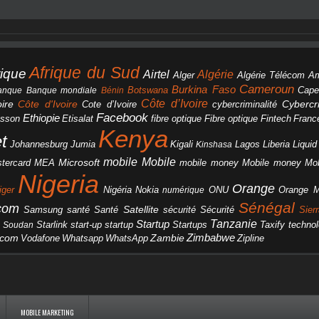
Afrique du Sud
rique
Algérie
Airtel
Alger
Algérie Télécom
A
Cameroun
Burkina Faso
Botswana
anque
Banque mondiale
Bénin
Cape
Côte d’Ivoire
Côte d'Ivoire
ire
cybercriminalité
Cybercri
Cote d’Ivoire
Facebook
Ethiopie
csson
Etisalat
fibre optique
Fibre optique
Fintech
Franc
Kenya
et
Johannesburg
Jumia
Lagos
Liberia
Liqui
Kigali
Kinshasa
mobile
Mobile
Microsoft
tercard
Mobile money
Mo
MEA
mobile money
Nigeria
Orange
Orange 
iger
Nigéria
Nokia
numérique
ONU
Sénégal
icom
Samsung
santé
Satellite
Santé
sécurité
Sécurité
Sier
Tanzanie
Startup
Starlink
start-up
startup
technol
Soudan
Startups
Taxify
Zimbabwe
acom
Vodafone
WhatsApp
Zambie
Whatsapp
Zipline
MOBILE MARKETING