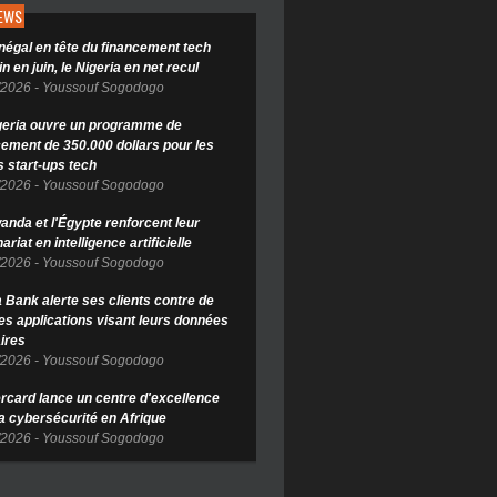
NEWS
négal en tête du financement tech
in en juin, le Nigeria en net recul
/2026
-
Youssouf Sogodogo
geria ouvre un programme de
cement de 350.000 dollars pour les
s start-ups tech
/2026
-
Youssouf Sogodogo
anda et l'Égypte renforcent leur
ariat en intelligence artificielle
/2026
-
Youssouf Sogodogo
Bank alerte ses clients contre de
es applications visant leurs données
ires
/2026
-
Youssouf Sogodogo
rcard lance un centre d'excellence
la cybersécurité en Afrique
/2026
-
Youssouf Sogodogo