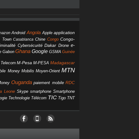
Angola
Android
application
mazon
Apple
Chine
Congo
Congo-
 Town
Casablanca
Dakar
e-
minalité
Cybersécurité
Drone
Ghana
Google
Gabon
GSMA
Guinée
e
M-Pesa
d Telecom
M-PESA
Madagascar
MTN
bile Money
Mobilis
Moyen-Orient
Ouganda
Money
RDC
paiement mobile
smartphone
ra Leone
Skype
Smartphone
TIC
ogie
Technologie
Télécom
Tigo
TNT