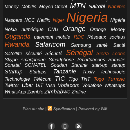
MTN
Nairobi
Money
Mobilis
Moyen-Orient
Namibie
Nigeria
NCC
Naspers
Netflix
Niger
Nigéria
Orange
Orange Money
Nokia
numérique
ONU
Ouganda
RDC
paiement mobile
Réseaux sociaux
Rwanda
Safaricom
Samsung
santé
Santé
Sénégal
Satellite
sécurité
Sécurité
Sierra Leone
smartphone
Smartphones
Skype
Smartphone
Somalie
Starlink
start-up
startup
Sonatel
SONATEL
Soudan
Tanzanie
Startup
technologie
Startups
Taxify
TIC
Tunisie
Technologie
Télécom
Tigo
Togo
TNT
Uber
Vodacom
Twitter
UIT
Visa
Vodafone
Whatsapp
Zimbabwe
Zambie
WhatsApp
Zipline
|
|
Plan du site
Syndication
Powered by WM