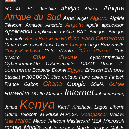
Afrique
5G
Abidjan
4G
3G
Africell
9mobile
Afrique du Sud
Airtel
Algérie
Alger
Algérie
Angola
application
Android
Télécom
Amazon
Apple
Application
application mobile
BAD
Banque
Banque
Cameroun
Burkina Faso
Botswana
mondiale
Bénin
Congo-Brazzaville
Chine
Congo
Cape Town
Casablanca
Cote d'Ivoire
Côte d'Ivoire
Congo-Kinshasa
Cote
Côte d’Ivoire
cybercriminalité
d’Ivoire
e-
Dakar
Cybercriminalité
Cybersécurité
Drone
commerce
Ethiopie
Egypte
Ericsson
Ecobank
Econet
Facebook
Etisalat
fibre optique
Fibre optique
Fintech
Ghana
Google
Gabon
Guinée
France
GSMA
Internet
Huawei
IA
Ile Maurice
IDC
Johannesburg
Kenya
Jumia
Lagos
Liberia
Kigali
Kinshasa
M-Pesa
Madagascar
Liquid Telecom
M-PESA
Malawi
Maroc
Microsoft
Mali
Maroc Telecom
Mastercard
MEA
mobile
Mobile
Mobile money
Mobile
mobile money