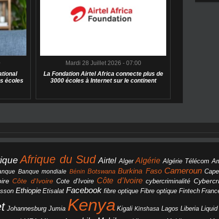
0
Mardi 28 Juillet 2026 - 07:00
tional
La Fondation Airtel Africa connecte plus de
s écoles
3000 écoles à Internet sur le continent
Afrique du Sud
rique
Algérie
Airtel
Alger
Algérie Télécom
A
Cameroun
Burkina Faso
Botswana
anque
Banque mondiale
Bénin
Cape
Côte d’Ivoire
Côte d'Ivoire
ire
cybercriminalité
Cybercri
Cote d’Ivoire
Facebook
Ethiopie
csson
Etisalat
fibre optique
Fibre optique
Fintech
Franc
Kenya
et
Johannesburg
Jumia
Lagos
Liberia
Liqui
Kigali
Kinshasa