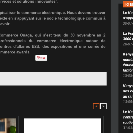
rvices et solutions innovantes".
LES 
picaliser le commerce électronique. Nous devons trouver
Le Ke
texte en s'appuyant sur le socle technologique commun à
d'app
30/07
savoir.
La Fo
-Commerce Ouaga, qui s’est tenu du 30 novembre au 2
3000 é
rofessionnels du commerce électronique autour de
28/07
ontres d'affaires B2B, des expositions et une soirée de
commerce awards.
Kenya
numér
éduca
fantô
15/05
Kenya 
des c
au ra
13/05
<
>
Le Ke
contr
routiè
31/03