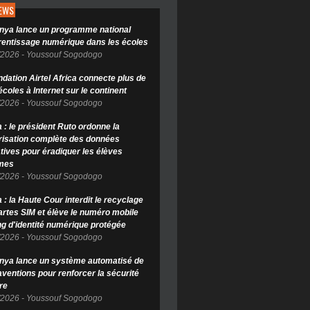
NEWS
nya lance un programme national
rentissage numérique dans les écoles
/2026
-
Youssouf Sogodogo
ndation Airtel Africa connecte plus de
coles à Internet sur le continent
/2026
-
Youssouf Sogodogo
 : le président Ruto ordonne la
isation complète des données
tives pour éradiquer les élèves
mes
/2026
-
Youssouf Sogodogo
: la Haute Cour interdit le recyclage
artes SIM et élève le numéro mobile
ng d'identité numérique protégée
/2026
-
Youssouf Sogodogo
nya lance un système automatisé de
aventions pour renforcer la sécurité
re
/2026
-
Youssouf Sogodogo