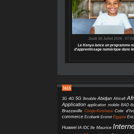
Jeudi 30 Juillet 2026 - 07:0
Le Kenya lance un programme na
d'apprentissage numérique dans le
TAGS
Af
Abidjan
4G
5G
3G
Africell
9mobile
Application
BAD
application mobile
B
Brazzaville
Congo-Kinshasa
Cote d'Ivo
commerce
Egypte
Eri
Ecobank
Econet
Intern
Huawei
IA
IDC
Ile Maurice