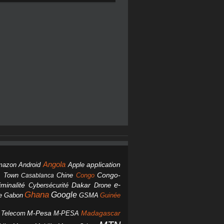
Angola
Android
application
mazon
Apple
Chine
Congo
Congo-
 Town
Casablanca
Dakar
e-
minalité
Cybersécurité
Drone
Ghana
Google
Gabon
GSMA
Guinée
e
M-Pesa
d Telecom
M-PESA
Madagascar