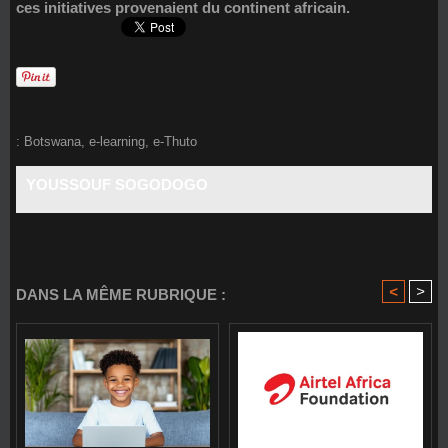
ces initiatives provenaient du continent africain.
:
Botswana
,
e-learning
,
e-Thuto
YOUSSOUF SOGODOGO
<
>
DANS LA MÊME RUBRIQUE :