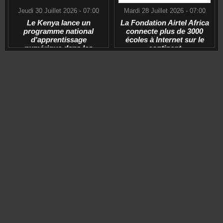
Jeudi 30 Juillet 2026 - 07:00
Mardi 28 Juillet 2026 - 07:00
Le Kenya lance un
La Fondation Airtel Africa
programme national
connecte plus de 3000
d'apprentissage
écoles à Internet sur le
numérique dans les
continent
écoles