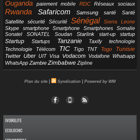
Ouganda
RDC
paiement mobile
Réseaux sociaux
Rwanda
Safaricom
Samsung
santé
Santé
Sénégal
Satellite
sécurité
Sécurité
Sierra Leone
smartphone
Smartphones
Skype
Smartphone
Somalie
Starlink
start-up
startup
Sonatel
SONATEL
Soudan
Tanzanie
Startup
technologie
Startups
Taxify
TIC
Tunisie
Technologie
Télécom
Tigo
Togo
TNT
Uber
Vodacom
Twitter
UIT
Visa
Vodafone
Whatsapp
Zimbabwe
Zambie
WhatsApp
Zipline
|
|
Plan du site
Syndication
Powered by WM
IVOIRELITE
ECOLOCHIC