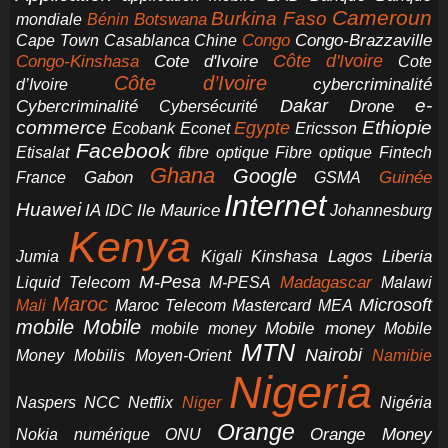
Cameroun
Burkina Faso
Botswana
mondiale
Bénin
Congo-Brazzaville
Chine
Congo
Cape Town
Casablanca
Cote d'Ivoire
Côte d'Ivoire
Congo-Kinshasa
Cote
Côte d’Ivoire
cybercriminalité
d’Ivoire
e-
Dakar
Cybercriminalité
Cybersécurité
Drone
commerce
Ethiopie
Egypte
Ericsson
Ecobank
Econet
Facebook
Etisalat
fibre optique
Fibre optique
Fintech
Ghana
Google
Gabon
Guinée
France
GSMA
Internet
Huawei
IA
Ile Maurice
IDC
Johannesburg
Kenya
Jumia
Lagos
Liberia
Kigali
Kinshasa
M-Pesa
Madagascar
Liquid Telecom
M-PESA
Malawi
Maroc
Microsoft
Mali
Maroc Telecom
Mastercard
MEA
mobile
Mobile
Mobile money
Mobile
mobile money
MTN
Nairobi
Money
Mobilis
Moyen-Orient
Namibie
Nigeria
NCC
Naspers
Netflix
Niger
Nigéria
Orange
Orange Money
Nokia
numérique
ONU