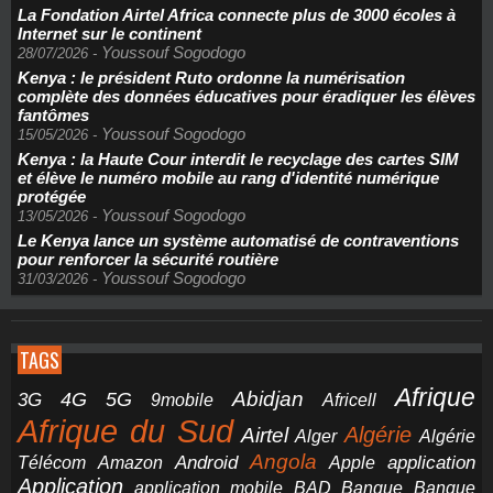
La Fondation Airtel Africa connecte plus de 3000 écoles à
Internet sur le continent
Youssouf Sogodogo
28/07/2026
-
Kenya : le président Ruto ordonne la numérisation
complète des données éducatives pour éradiquer les élèves
fantômes
Youssouf Sogodogo
15/05/2026
-
Kenya : la Haute Cour interdit le recyclage des cartes SIM
et élève le numéro mobile au rang d'identité numérique
protégée
Youssouf Sogodogo
13/05/2026
-
Le Kenya lance un système automatisé de contraventions
pour renforcer la sécurité routière
Youssouf Sogodogo
31/03/2026
-
TAGS
Afrique
5G
Abidjan
4G
3G
Africell
9mobile
Afrique du Sud
Airtel
Algérie
Alger
Algérie
Angola
application
Android
Télécom
Amazon
Apple
Application
application mobile
BAD
Banque
Banque