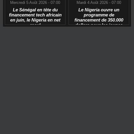
Mercredi 5 Août 2026 - 07:00
Mardi 4 Août 2026 - 07:00
Le Sénégal en tête du
Le Nigeria ouvre un
financement tech africain
programme de
en juin, le Nigeria en net
financement de 350.000
recul
dollars pour les jeunes
start-ups tech