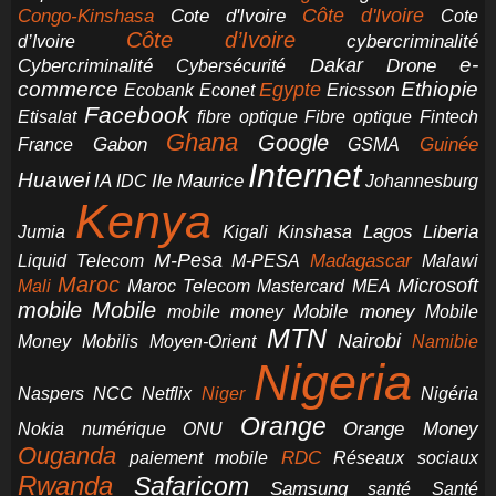
Cote d'Ivoire
Côte d'Ivoire
Congo-Kinshasa
Cote
Côte d’Ivoire
cybercriminalité
d’Ivoire
e-
Dakar
Cybercriminalité
Cybersécurité
Drone
commerce
Ethiopie
Egypte
Ericsson
Ecobank
Econet
Facebook
Etisalat
fibre optique
Fibre optique
Fintech
Ghana
Google
Gabon
Guinée
France
GSMA
Internet
Huawei
IA
Ile Maurice
IDC
Johannesburg
Kenya
Jumia
Lagos
Liberia
Kigali
Kinshasa
M-Pesa
Madagascar
Liquid Telecom
M-PESA
Malawi
Maroc
Microsoft
Mali
Maroc Telecom
Mastercard
MEA
mobile
Mobile
Mobile money
Mobile
mobile money
MTN
Nairobi
Money
Mobilis
Moyen-Orient
Namibie
Nigeria
NCC
Naspers
Netflix
Niger
Nigéria
Orange
Orange Money
Nokia
numérique
ONU
Ouganda
RDC
paiement mobile
Réseaux sociaux
Rwanda
Safaricom
Samsung
santé
Santé