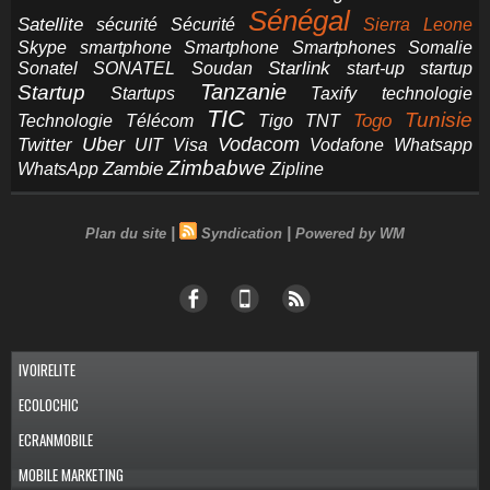
Sénégal
Satellite
sécurité
Sécurité
Sierra Leone
smartphone
Smartphones
Skype
Smartphone
Somalie
Starlink
start-up
startup
Sonatel
SONATEL
Soudan
Tanzanie
Startup
technologie
Startups
Taxify
TIC
Tunisie
Technologie
Télécom
Tigo
Togo
TNT
Uber
Vodacom
Twitter
UIT
Visa
Vodafone
Whatsapp
Zimbabwe
Zambie
WhatsApp
Zipline
|
|
Plan du site
Syndication
Powered by WM
IVOIRELITE
ECOLOCHIC
ECRANMOBILE
MOBILE MARKETING