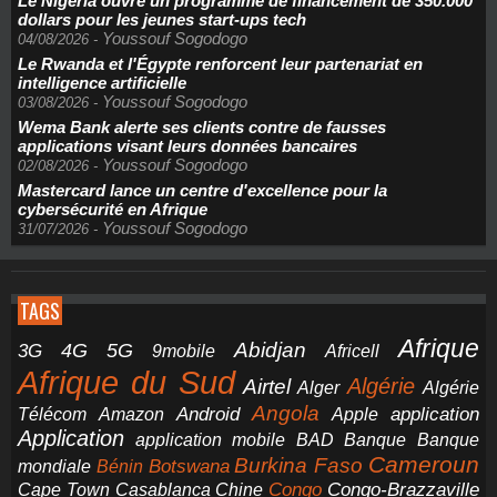
Le Nigeria ouvre un programme de financement de 350.000
dollars pour les jeunes start-ups tech
Youssouf Sogodogo
04/08/2026
-
Le Rwanda et l'Égypte renforcent leur partenariat en
intelligence artificielle
Youssouf Sogodogo
03/08/2026
-
Wema Bank alerte ses clients contre de fausses
applications visant leurs données bancaires
Youssouf Sogodogo
02/08/2026
-
Mastercard lance un centre d'excellence pour la
cybersécurité en Afrique
Youssouf Sogodogo
31/07/2026
-
TAGS
Afrique
5G
Abidjan
4G
3G
Africell
9mobile
Afrique du Sud
Airtel
Algérie
Alger
Algérie
Angola
application
Android
Télécom
Amazon
Apple
Application
application mobile
BAD
Banque
Banque
Cameroun
Burkina Faso
Botswana
mondiale
Bénin
Congo-Brazzaville
Chine
Congo
Cape Town
Casablanca