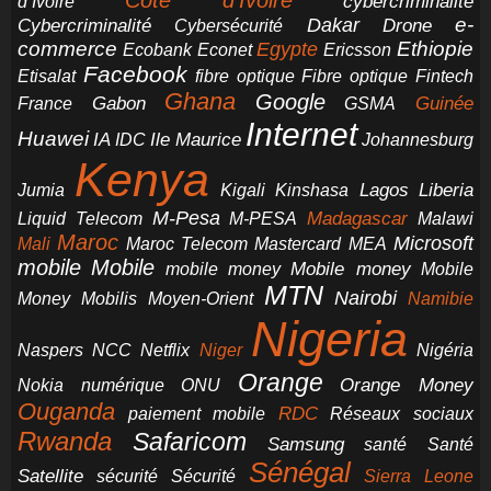
Côte d’Ivoire
cybercriminalité
d’Ivoire
e-
Dakar
Cybercriminalité
Cybersécurité
Drone
commerce
Ethiopie
Egypte
Ericsson
Ecobank
Econet
Facebook
Etisalat
fibre optique
Fibre optique
Fintech
Ghana
Google
Gabon
Guinée
France
GSMA
Internet
Huawei
IA
Ile Maurice
IDC
Johannesburg
Kenya
Jumia
Lagos
Liberia
Kigali
Kinshasa
M-Pesa
Madagascar
Liquid Telecom
M-PESA
Malawi
Maroc
Microsoft
Mali
Maroc Telecom
Mastercard
MEA
mobile
Mobile
Mobile money
Mobile
mobile money
MTN
Nairobi
Money
Mobilis
Moyen-Orient
Namibie
Nigeria
NCC
Naspers
Netflix
Niger
Nigéria
Orange
Orange Money
Nokia
numérique
ONU
Ouganda
RDC
paiement mobile
Réseaux sociaux
Rwanda
Safaricom
Samsung
santé
Santé
Sénégal
Satellite
sécurité
Sécurité
Sierra Leone