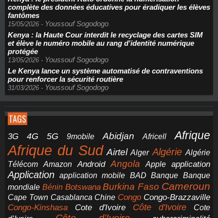
complète des données éducatives pour éradiquer les élèves
fantômes
Youssouf Sogodogo
15/05/2026
-
Kenya : la Haute Cour interdit le recyclage des cartes SIM
et élève le numéro mobile au rang d'identité numérique
protégée
Youssouf Sogodogo
13/05/2026
-
Le Kenya lance un système automatisé de contraventions
pour renforcer la sécurité routière
Youssouf Sogodogo
31/03/2026
-
TAGS
Afrique
5G
Abidjan
4G
3G
Africell
9mobile
Afrique du Sud
Airtel
Algérie
Alger
Algérie
Angola
application
Android
Télécom
Amazon
Apple
Application
application mobile
BAD
Banque
Banque
Cameroun
Burkina Faso
Botswana
mondiale
Bénin
Congo-Brazzaville
Chine
Congo
Cape Town
Casablanca
Cote d'Ivoire
Côte d'Ivoire
Congo-Kinshasa
Cote