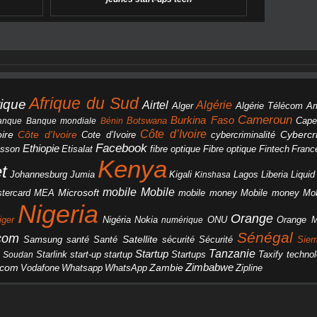
Afrique du Sud
rique
Algérie
Airtel
Alger
Algérie Télécom
A
Cameroun
Burkina Faso
Botswana
anque
Banque mondiale
Bénin
Cape
Côte d’Ivoire
Côte d'Ivoire
ire
cybercriminalité
Cybercri
Cote d’Ivoire
Facebook
Ethiopie
csson
Etisalat
fibre optique
Fibre optique
Fintech
Franc
Kenya
et
Johannesburg
Jumia
Lagos
Liberia
Liqui
Kigali
Kinshasa
mobile
Mobile
Microsoft
tercard
Mobile money
Mo
MEA
mobile money
Nigeria
Orange
Orange 
iger
Nigéria
Nokia
numérique
ONU
Sénégal
icom
Samsung
santé
Satellite
Santé
sécurité
Sécurité
Sier
Tanzanie
Startup
Starlink
start-up
startup
technol
Soudan
Startups
Taxify
Zimbabwe
acom
Vodafone
WhatsApp
Zambie
Whatsapp
Zipline