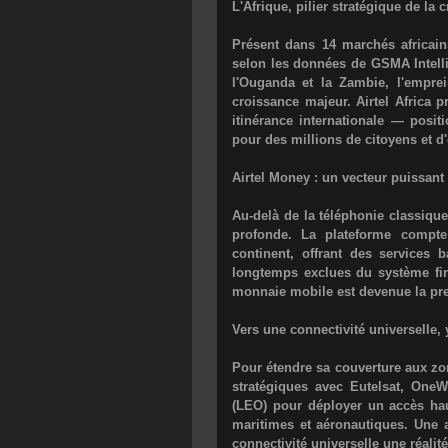
L'Afrique, pilier stratégique de la 
Présent dans
14 marchés africain
selon les données de GSMA Intelli
l'Ouganda et la Zambie, l'emprei
croissance majeur. Airtel Africa 
itinérance internationale — posit
pour des millions de citoyens et d'
Airtel Money : un vecteur puissant 
Au-delà de la téléphonie classique
profonde. La plateforme comp
continent, offrant des services 
longtemps exclues du système fin
monnaie mobile est devenue la pre
Vers une connectivité universelle,
Pour étendre sa couverture aux zon
stratégiques avec
Eutelsat, One
(LEO) pour déployer un accès hau
maritimes et aéronautiques. Une a
connectivité universelle une réalit