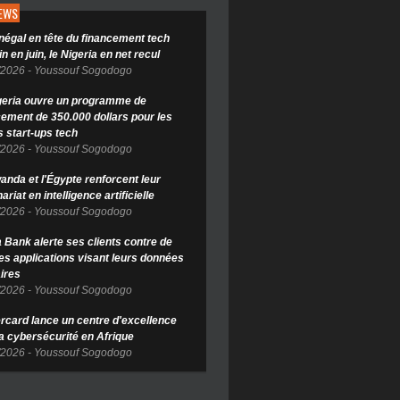
NEWS
négal en tête du financement tech
in en juin, le Nigeria en net recul
/2026
-
Youssouf Sogodogo
geria ouvre un programme de
cement de 350.000 dollars pour les
s start-ups tech
/2026
-
Youssouf Sogodogo
anda et l'Égypte renforcent leur
ariat en intelligence artificielle
/2026
-
Youssouf Sogodogo
Bank alerte ses clients contre de
es applications visant leurs données
ires
/2026
-
Youssouf Sogodogo
rcard lance un centre d'excellence
la cybersécurité en Afrique
/2026
-
Youssouf Sogodogo