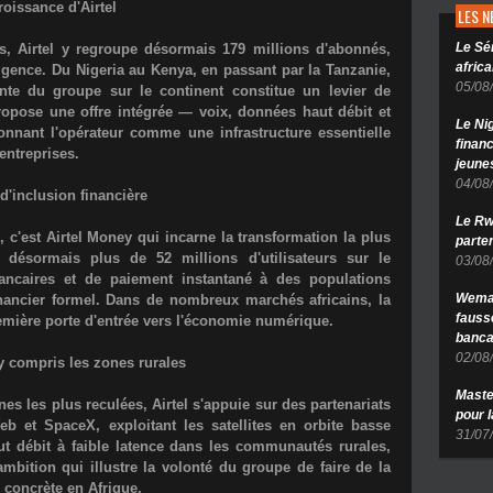
croissance d'Airtel
LES 
Le Sé
s
, Airtel y regroupe désormais
179 millions d'abonnés
,
africa
gence. Du Nigeria au Kenya, en passant par la Tanzanie,
05/08
nte du groupe sur le continent constitue un levier de
propose une offre intégrée — voix, données haut débit et
Le Ni
ionnant l'opérateur comme une infrastructure essentielle
finan
entreprises.
jeune
04/08
d'inclusion financière
Le Rw
, c'est
Airtel Money
qui incarne la transformation la plus
parten
te désormais plus de
52 millions d'utilisateurs
sur le
03/08
bancaires et de paiement instantané à des populations
Wema 
ancier formel. Dans de nombreux marchés africains, la
fauss
mière porte d'entrée vers l'économie numérique.
banca
02/08
 y compris les zones rurales
Maste
es les plus reculées, Airtel s'appuie sur des partenariats
pour 
Web et SpaceX
, exploitant les satellites en orbite basse
31/07
t débit à faible latence dans les communautés rurales,
mbition qui illustre la volonté du groupe de faire de la
é concrète en Afrique.