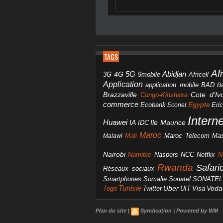
TAGS
Af
Abidjan
4G
5G
3G
Africell
9mobile
Application
BAD
application mobile
B
Brazzaville
Congo-Kinshasa
Cote d'Ivo
commerce
Egypte
Eri
Ecobank
Econet
Intern
Huawei
IA
IDC
Ile Maurice
Maroc
Mali
Maroc Telecom
Mas
Malawi
Nairobi
Namibie
NCC
Naspers
Netflix
N
Rwanda
Safar
Réseaux sociaux
Smartphones
Somalie
Sonatel
SONATEL
Tunisie
Uber
Vod
Togo
Twitter
UIT
Visa
Plan du site
|
Syndication
|
Powered by WM