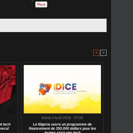
<
>
0
Mardi 4 Août 2026 - 07:00
t tech
Le Nigeria ouvre un programme de
 recul
financement de 350.000 dollars pour les
jeunes start-ups tech