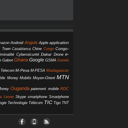
Angola
Android
application
mazon
Apple
Chine
Congo
Congo-
 Town
Casablanca
Dakar
e-
minalité
Cybersécurité
Drone
Ghana
Google
Gabon
GSMA
Guinée
e
M-Pesa
d Telecom
M-PESA
Madagascar
MTN
bile Money
Mobilis
Moyen-Orient
Ouganda
Money
RDC
paiement mobile
smartphone
ra Leone
Skype
Smartphone
TIC
ogie
Technologie
Télécom
Tigo
TNT