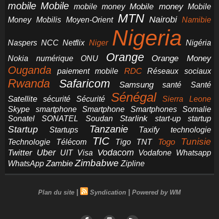
mobile
Mobile
Mobile money
Mobile
mobile money
MTN
Nairobi
Money
Mobilis
Moyen-Orient
Namibie
Nigeria
NCC
Naspers
Netflix
Niger
Nigéria
Orange
Orange Money
Nokia
numérique
ONU
Ouganda
RDC
paiement mobile
Réseaux sociaux
Rwanda
Safaricom
Samsung
santé
Santé
Sénégal
Satellite
sécurité
Sécurité
Sierra Leone
smartphone
Smartphones
Skype
Smartphone
Somalie
Starlink
start-up
startup
Sonatel
SONATEL
Soudan
Tanzanie
Startup
technologie
Startups
Taxify
TIC
Tunisie
Technologie
Télécom
Tigo
Togo
TNT
Uber
Vodacom
Twitter
UIT
Visa
Vodafone
Whatsapp
Zimbabwe
Zambie
WhatsApp
Zipline
|
|
Plan du site
Syndication
Powered by WM