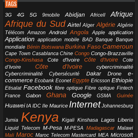
TAGS
Afrique
5G
Abidjan
4G
3G
Africell
9mobile
Afrique du Sud
Airtel
Algérie
Alger
Algérie
Angola
application
Android
Télécom
Amazon
Apple
Application
application mobile
BAD
Banque
Banque
Cameroun
Burkina Faso
Botswana
mondiale
Bénin
Congo-Brazzaville
Chine
Congo
Cape Town
Casablanca
Cote d'Ivoire
Côte d'Ivoire
Congo-Kinshasa
Cote
Côte d’Ivoire
cybercriminalité
d’Ivoire
e-
Dakar
Cybercriminalité
Cybersécurité
Drone
commerce
Ethiopie
Egypte
Ericsson
Ecobank
Econet
Facebook
Etisalat
fibre optique
Fibre optique
Fintech
Ghana
Google
Gabon
Guinée
France
GSMA
Internet
Huawei
IA
Ile Maurice
IDC
Johannesburg
Kenya
Jumia
Lagos
Liberia
Kigali
Kinshasa
M-Pesa
Madagascar
Liquid Telecom
M-PESA
Malawi
Maroc
Microsoft
Mali
Maroc Telecom
Mastercard
MEA