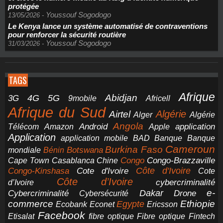
protégée
Youssouf Sogodogo
13/05/2026
-
Le Kenya lance un système automatisé de contraventions
pour renforcer la sécurité routière
Youssouf Sogodogo
31/03/2026
-
TAGS
Afrique
5G
Abidjan
4G
3G
Africell
9mobile
Afrique du Sud
Airtel
Algérie
Alger
Algérie
Angola
application
Android
Télécom
Amazon
Apple
Application
application mobile
BAD
Banque
Banque
Cameroun
Burkina Faso
Botswana
mondiale
Bénin
Congo-Brazzaville
Chine
Congo
Cape Town
Casablanca
Cote d'Ivoire
Côte d'Ivoire
Congo-Kinshasa
Cote
Côte d’Ivoire
cybercriminalité
d’Ivoire
e-
Dakar
Cybercriminalité
Cybersécurité
Drone
commerce
Ethiopie
Egypte
Ericsson
Ecobank
Econet
Facebook
Etisalat
fibre optique
Fibre optique
Fintech