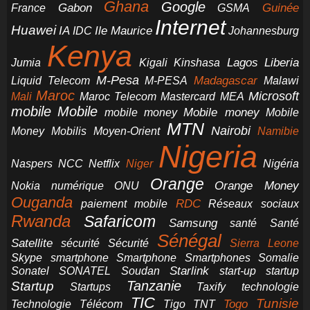
Ghana
Google
Gabon
Guinée
France
GSMA
Internet
Huawei
IA
Ile Maurice
IDC
Johannesburg
Kenya
Jumia
Lagos
Liberia
Kigali
Kinshasa
M-Pesa
Madagascar
Liquid Telecom
M-PESA
Malawi
Maroc
Microsoft
Mali
Maroc Telecom
Mastercard
MEA
mobile
Mobile
Mobile money
Mobile
mobile money
MTN
Nairobi
Money
Mobilis
Moyen-Orient
Namibie
Nigeria
NCC
Naspers
Netflix
Niger
Nigéria
Orange
Orange Money
Nokia
numérique
ONU
Ouganda
RDC
paiement mobile
Réseaux sociaux
Rwanda
Safaricom
Samsung
santé
Santé
Sénégal
Satellite
sécurité
Sécurité
Sierra Leone
smartphone
Smartphones
Skype
Smartphone
Somalie
Starlink
start-up
startup
Sonatel
SONATEL
Soudan
Tanzanie
Startup
technologie
Startups
Taxify
TIC
Tunisie
Technologie
Télécom
Tigo
Togo
TNT